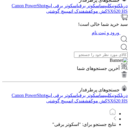
جستجوهای پرطرفدار
دریل
کتونی
کلیپس
اسکوتر برقی
اسکوتر برقی اینچ
Canon PowerShot
SX620 HS
کش مو
کفش
فندک اتمی
پیچ گوشتی
سبد خرید شما خالی است!
ورود و ثبت نام
آخرین جستجوهای شما
جستجوهای پرطرفدار
دریل
کتونی
کلیپس
اسکوتر برقی
اسکوتر برقی اینچ
Canon PowerShot
SX620 HS
کش مو
کفش
فندک اتمی
پیچ گوشتی
نتایج جستجو برای: "اسکوتر برقی"