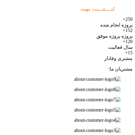
وقتــــی
کیــــفـــیت مهمه
250+
پروژه انجام شده
152+
پروژه پروژه موفق
120+
سال فعالیت
15+
مشتری وفادار
مشتریان ما: