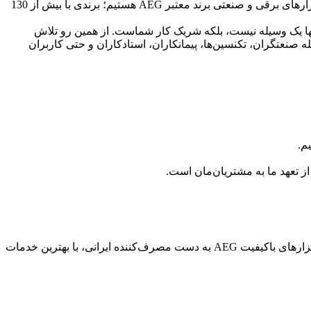
به فروشگاه ابزارآلات AEG خوش آمدید؛ جایی که کیفیت، تخصص و اعتماد، سه اصل بنیادین ما هستند. ما با افتخار نماینده فروش رسمی ابزارهای برقی و صنعتی برند معتبر AEG هستیم؛ برندی با بیش از 130
 تنها یک وسیله نیست، بلکه شریک کار شماست. از همین رو تلاش
گاهی AEG، نیازهای طیف گسترده‌ای از مشتریان از جمله صنعتگران، تکنسین‌ها، پیمانکاران، استادکاران و حتی کاربران
م.
 تعهد ما به مشتریان‌مان است.
ما باور داریم که ابزار خوب، بهره‌وری را افزایش می‌دهد، ایمنی کار را تضمین می‌کند و کیفیت خروجی را بالا می‌برد. ماموریت ما، رساندن ابزارهای باکیفیت AEG به دست مصرف‌کننده ایرانی، با بهترین خدمات