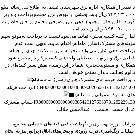
با تقدیر از همکاری اداره برق شهرستان قشم، به اطلاع می‌رساند مبلغ
۷۲۷,۱۳۴,۰۰۰ ریال بابت بخشی از قبوض برق مجتمع پرداخت و واریز
گردید. با این حال، مجموع بدهی برق مصرفی مجتمع در حال حاضر به
۵,۹۴۰,۵۰۰,۰۰۰ ریال رسیده است.
لذا از کلیه کسبه محترم تقاضا می‌شود نسبت به پرداخت به‌موقع سهم
هزینه‌های مشترک (شارژ ماهانه) اقدام نمایند. بدیهی است عدم
پرداخت بدهی شارژ می‌تواند منجر به بروز مشکلات جدی از جمله
قطعی برق و در نهایت تعطیلی واحدهای کسب‌وکار در مجتمع شود.
همکاری و مسئولیت‌پذیری شما در این زمینه، نقش تعیین‌کننده‌ای در
تداوم فعالیت پایدار مجتمع خواهد داشت.
:::
پرداخت هزینه های مشترک جاری ( شارژ ماهانه):
6063731282124560
IR340600000000100383690020
پرداخت هزینه
های مشترک عمرانی ( مالکانه):
6063731282229138
IR380600000000300385420127
حساب مشترک :
عادل حسینی قشمی – عبدالحسن جلالی
در ادامه روند بهسازی و نگهداشت فنی فضاهای خدماتی مجتمع،
عملیات
رنگ‌آمیزی درب ورودی و پنجره‌های اتاق ژنراتور نیز به انجام