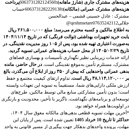
هزینه‌های مشترک جاری (شارژ ماهانه):
6063731282124560
پرداخت
هزینه‌های مشترک عمرانی (مالکانه):
6063731282229138
حساب
مشترک : عادل حسینی قشمی – عبدالحسن
جلالی
07635242112
@qeshmsetare
به اطلاع مالکین و کسبه محترم می‌رسد؛ مبلغ ۲۶۱,۵۰۰,۰۰۰ ریال
بابت خرید تجهیزات بهداشتی (توالت فرنگی) که در تاریخ ۱۴۰۴/۱۱/۱۴
به‌صورت اعتباری تهیه شده بود، پس از ۱۰۵ روز مدیریت نقدینگی، در
تاریخ ۱۴۰۵/۰۲/۲۹ از محل حساب هزینه‌های عمرانی تسویه گردید.
ارائه خدمات زیربنایی نظیر نگهداری تأسیسات و بهسازی فضاهای
مشترک، مستلزم تأمین به‌موقع نقدینگی است.
در حال حاضر، مانده
بدهی عمرانی واحدهایی که بیش از ۳۵۰ روز از ابلاغ آن می‌گذرد، بالغ
بر ۳۸,۱۱۴,۱۲۰,۰۰۰ ریال است.
تداوم ارتقای کیفیت مجتمع و حفظ
ارزش ملکی دارایی‌های شما، مستقیماً به تسویه این تعهدات وابسته
است؛ بدون تأمین مشارکتی منابع مالی توسط مالکین، طرح‌های
توسعه‌ای و برنامه‌های نگهداشت، ناگزیر با تأخیر، محدودیت و بازنگری
در اولویت‌ها همراه خواهد بود.
*آخرین مهلت تسویه قطعی بدهی‌های مالکانه معوق سال ۱۴۰۴،
حداکثر تا تاریخ 10 خرداد 1405
تعیین شده است. پس از پایان این
مهلت، پرونده واحدهای بدهکار جهت پیگیری از مسیر قانونی به واحد