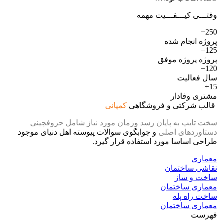
وقتـــی کیـــفـــیت مهمه
250+
پروژه انجام شده
125+
پروژه پروژه موفق
120+
سال فعالیت
15+
مشتری وفادار
قالب شرکتی و فروشگاهی
کمپانی
سخت تایپ به پایان رسد وزمان مورد نیاز شامل حروفچینی
دستاوردهای اصلی
و جوابگوی سوالات پیوسته اهل دنیای موجود
طراحی اساسا مورد استفاده قرار گیرد.
معماری
نقاشی ساختمان
ساخت و ساز
معماری ساختمان
ساخت راه پله
معماری ساختمان
فهرست