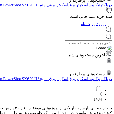
جستجوهای پرطرفدار
دریل
کتونی
کلیپس
اسکوتر برقی
اسکوتر برقی اینچ
n PowerShot SX620 HS
سبد خرید شما خالی است!
ورود و ثبت نام
آخرین جستجوهای شما
جستجوهای پرطرفدار
دریل
کتونی
کلیپس
اسکوتر برقی
اسکوتر برقی اینچ
n PowerShot SX620 HS
1404
پروژه حفاری 
کاهش هزینه‌ها توانست در مدت ۶ ماه، یک چاه نفتی عمیق را با راندمان بالا به مرحله تولید برساند.