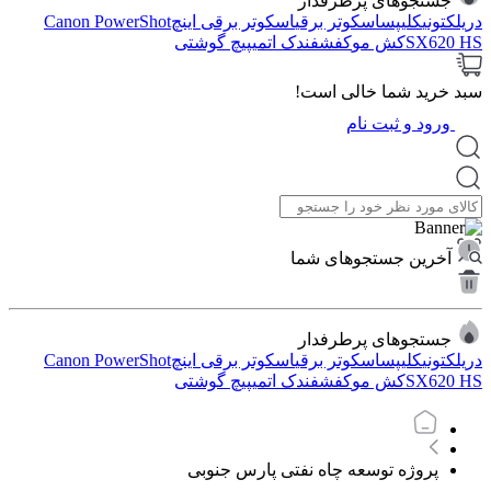
جستجوهای پرطرفدار
دریل
کتونی
کلیپس
اسکوتر برقی
اسکوتر برقی اینچ
Canon PowerShot
SX620 HS
کش مو
کفش
فندک اتمی
پیچ گوشتی
سبد خرید شما خالی است!
ورود و ثبت نام
آخرین جستجوهای شما
جستجوهای پرطرفدار
دریل
کتونی
کلیپس
اسکوتر برقی
اسکوتر برقی اینچ
Canon PowerShot
SX620 HS
کش مو
کفش
فندک اتمی
پیچ گوشتی
پروژه توسعه چاه نفتی پارس جنوبی