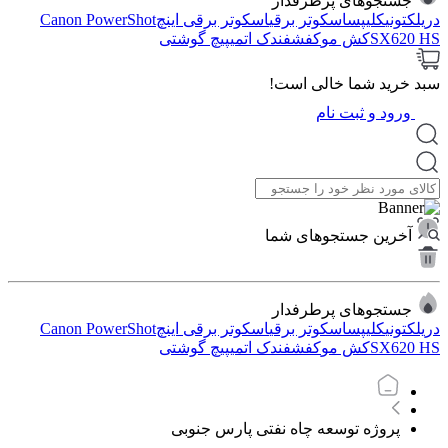
جستجوهای پرطرفدار
دریل
کتونی
کلیپس
اسکوتر برقی
اسکوتر برقی اینچ
Canon PowerShot
SX620 HS
کش مو
کفش
فندک اتمی
پیچ گوشتی
سبد خرید شما خالی است!
ورود و ثبت نام
آخرین جستجوهای شما
جستجوهای پرطرفدار
دریل
کتونی
کلیپس
اسکوتر برقی
اسکوتر برقی اینچ
Canon PowerShot
SX620 HS
کش مو
کفش
فندک اتمی
پیچ گوشتی
پروژه توسعه چاه نفتی پارس جنوبی