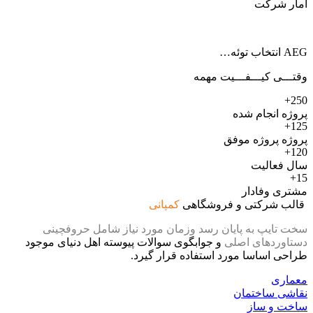
آمار شرکت
AEG انتخاب توئه…
وقتـــی کیـــفـــیت مهمه
250+
پروژه انجام شده
125+
پروژه پروژه موفق
120+
سال فعالیت
15+
مشتری وفادار
قالب شرکتی و فروشگاهی
کمپانی
سخت تایپ به پایان رسد وزمان مورد نیاز شامل حروفچینی
دستاوردهای اصلی
و جوابگوی سوالات پیوسته اهل دنیای موجود
طراحی اساسا مورد استفاده قرار گیرد.
معماری
نقاشی ساختمان
ساخت و ساز