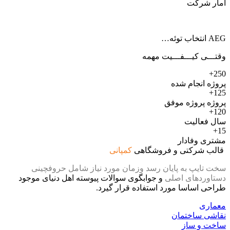
آمار شرکت
AEG انتخاب توئه…
وقتـــی کیـــفـــیت مهمه
250+
پروژه انجام شده
125+
پروژه پروژه موفق
120+
سال فعالیت
15+
مشتری وفادار
قالب شرکتی و فروشگاهی
کمپانی
سخت تایپ به پایان رسد وزمان مورد نیاز شامل حروفچینی
دستاوردهای اصلی
و جوابگوی سوالات پیوسته اهل دنیای موجود
طراحی اساسا مورد استفاده قرار گیرد.
معماری
نقاشی ساختمان
ساخت و ساز