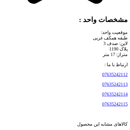
مشخصات واحد :
موقعیت واحد:
طبقه همکف غربی
لاین: صدف 3
پلاک 1190
متراژ: 17 متر
ارتباط با ما :
07635242112
07635242113
07635242114
07635242115
کالاهای مشابه این محصول