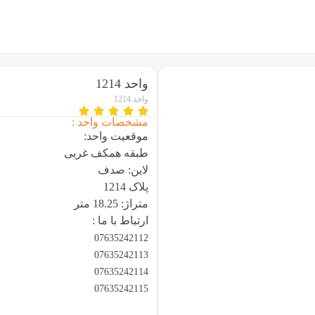
واحد 1214
واحد 1214
مشخصات واحد :
موقعیت واحد:
طبقه همکف غربی
لاین: صدف
پلاک 1214
متراژ: 18.25 متر
ارتباط با ما :
07635242112
07635242113
07635242114
07635242115