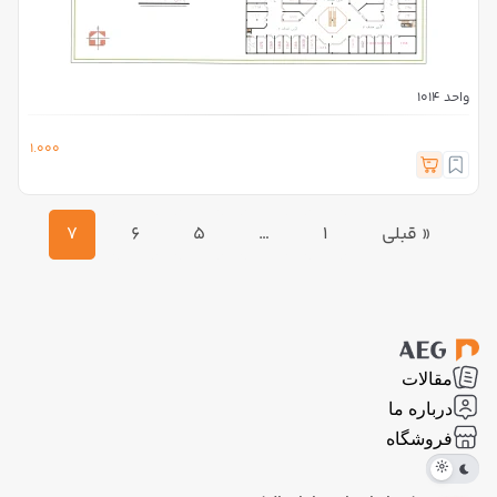
واحد 1014
1.000
« قبلی
1
…
5
6
7
مقالات
درباره ما
فروشگاه